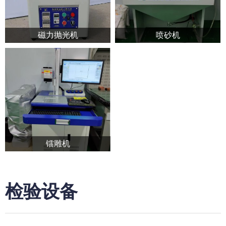
磁力抛光机
喷砂机
镭雕机
检验设备