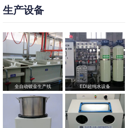
生产设备
全⾃动镀⾦⽣产线
EDI超纯⽔设备